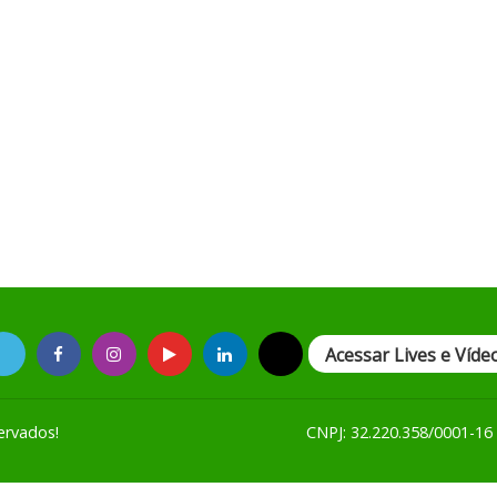
Acessar Lives e Víde
ervados!
CNPJ: 32.220.358/0001-16 -