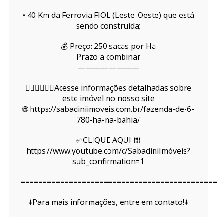
• 40 Km da Ferrovia FIOL (Leste-Oeste) que está
sendo construída;
💰 Preço: 250 sacas por Ha
Prazo a combinar
————————
👇🏻👇🏻👇🏻Acesse informações detalhadas sobre
este imóvel no nosso site
🌐 https://sabadiniimoveis.com.br/fazenda-de-6-
780-ha-na-bahia/
✅CLIQUE AQUI ❗❗❗
https://www.youtube.com/c/SabadiniImóveis?
sub_confirmation=1
=============================================
⬇️Para mais informações, entre em contato!⬇️