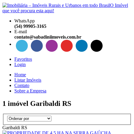
WhatsApp
(54) 99905-3165
E-mail
contato@sabadiniimoveis.com.br
Favoritos
Login
Home
Listar Imóveis
Contato
Sobre a Empresa
1
imóvel Garibaldi RS
Garibaldi RS