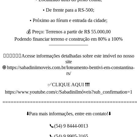
• De frente para a RS-500;
• Próximo ao fórum e entrada da cidade;
💰 Preço: Terrenos a partir de R$ 55.000,00
Podendo financiar terreno e construção em 80% a 100%
————————
👇🏻👇🏻👇🏻Acesse informações detalhadas sobre este imóvel no nosso
site
🌐 https://sabadiniimoveis.com.br/loteamento-bentivi-em-constantina-
rs/
✅CLIQUE AQUI ❗❗❗
https://www.youtube.com/c/SabadiniImóveis?sub_confirmation=1
================================================
⬇️Para mais informações, entre em contato!⬇️
📞(54) 9 8444-0013
📞(54) 9 9905-3165