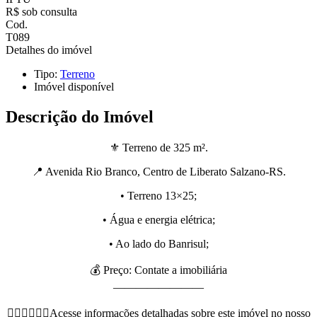
R$ sob consulta
Cod.
T089
Detalhes do imóvel
Tipo:
Terreno
Imóvel disponível
Descrição do Imóvel
⚜️ Terreno de 325 m².
📍 Avenida Rio Branco, Centro de Liberato Salzano-RS.
• Terreno 13×25;
• Água e energia elétrica;
• Ao lado do Banrisul;
💰 Preço: Contate a imobiliária
————————
👇🏻👇🏻👇🏻Acesse informações detalhadas sobre este imóvel no nosso