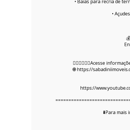
• Baias para recria de te
• Açudes

En
👇🏻👇🏻👇🏻Acesse informa
🌐 https://sabadiniimovei
https://www.youtube.c
============================
⬇️Para mais 