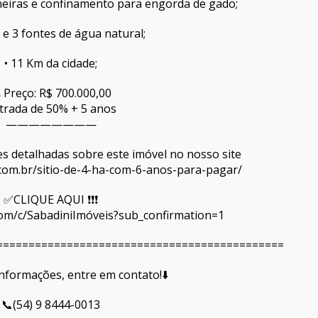
rneiras e confinamento para engorda de gado;
 e 3 fontes de água natural;
• 11 Km da cidade;
 Preço: R$ 700.000,00
trada de 50% + 5 anos
————————
ções detalhadas sobre este imóvel no nosso site
s.com.br/sitio-de-4-ha-com-6-anos-para-pagar/
✅CLIQUE AQUI ❗❗❗
om/c/SabadiniImóveis?sub_confirmation=1
=============================================
informações, entre em contato!⬇️
📞(54) 9 8444-0013