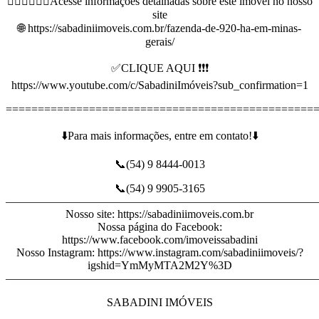
👇🏻👇🏻👇🏻Acesse informações detalhadas sobre este imóvel no nosso
site
🌐 https://sabadiniimoveis.com.br/fazenda-de-920-ha-em-minas-
gerais/
✅CLIQUE AQUI ❗❗❗
https://www.youtube.com/c/SabadiniImóveis?sub_confirmation=1
================================================
⬇️Para mais informações, entre em contato!⬇️
📞(54) 9 8444-0013
📞(54) 9 9905-3165
———————————————————————————
Nosso site: https://sabadiniimoveis.com.br
Nossa página do Facebook:
https://www.facebook.com/imoveissabadini
Nosso Instagram: https://www.instagram.com/sabadiniimoveis/?
igshid=YmMyMTA2M2Y%3D
———————————————————————————
SABADINI IMÓVEIS