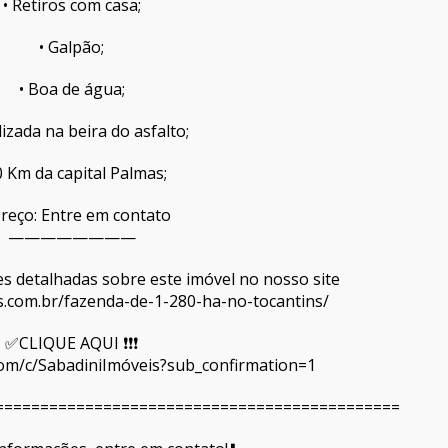
• Retiros com casa;
• Galpão;
• Boa de água;
lizada na beira do asfalto;
0 Km da capital Palmas;
Preço: Entre em contato
————————
ções detalhadas sobre este imóvel no nosso site
is.com.br/fazenda-de-1-280-ha-no-tocantins/
✅CLIQUE AQUI ❗❗❗
om/c/SabadiniImóveis?sub_confirmation=1
=============================================