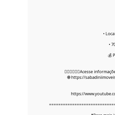
• Loca
• 7
💰 
👇🏻👇🏻👇🏻Acesse informa
🌐 https://sabadiniimove
https://www.youtube.c
============================