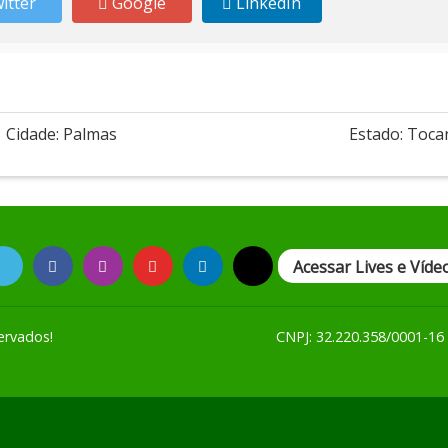
itter
Google
LinkedIn
Cidade: Palmas
Estado: Toca
Acessar Lives e Víde
ervados!
CNPJ: 32.220.358/0001-16 -