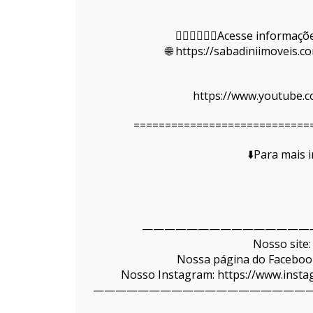
👇🏻👇🏻👇🏻Acesse informa
🌐 https://sabadiniimoveis.
https://www.youtube.c
============================
⬇️Para mais 
———————————————
Nosso site:
Nossa página do Facebook
Nosso Instagram: https://www.ins
———————————————————