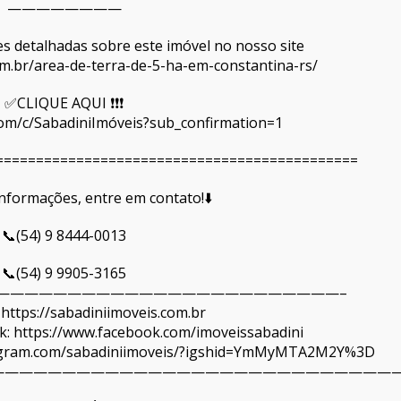
————————
ções detalhadas sobre este imóvel no nosso site
com.br/area-de-terra-de-5-ha-em-constantina-rs/
✅CLIQUE AQUI ❗❗❗
om/c/SabadiniImóveis?sub_confirmation=1
=============================================
informações, entre em contato!⬇️
📞(54) 9 8444-0013
📞(54) 9 9905-3165
————————————————————————–
 https://sabadiniimoveis.com.br
: https://www.facebook.com/imoveissabadini
tagram.com/sabadiniimoveis/?igshid=YmMyMTA2M2Y%3D
—————————————————————————————