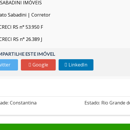
SABADINI IMÓVEIS
ato Sabadini | Corretor
CRECI RS n° 53.950 F
CRECI RS n° 26.389 J
PARTILHE ESTE IMÓVEL
itter
Google
LinkedIn
dade: Constantina
Estado: Rio Grande d