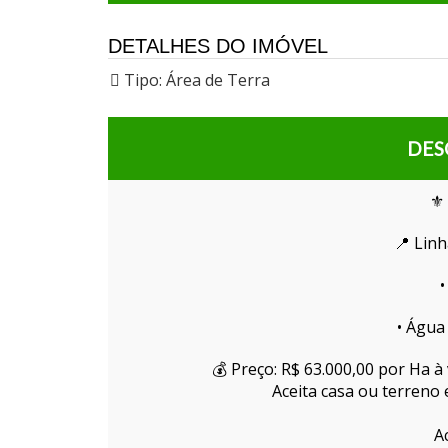
DETALHES DO IMÓVEL
Tipo:
Área de Terra
DES
⚜️
📍 Linh
•
• Água 
💰 Preço: R$ 63.000,00 por Ha à
Aceita casa ou terren
A