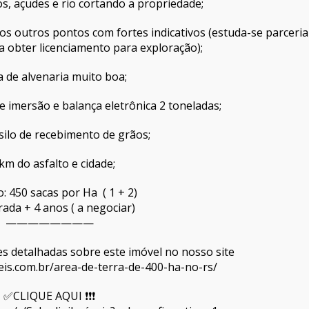
s, açudes e rio cortando a propriedade;
rios outros pontos com fortes indicativos (estuda-se parceria
 obter licenciamento para exploração);
a de alvenaria muito boa;
e imersão e balança eletrônica 2 toneladas;
 silo de recebimento de grãos;
 km do asfalto e cidade;
o: 450 sacas por Ha ( 1 + 2)
rada + 4 anos ( a negociar)
————————
ções detalhadas sobre este imóvel no nosso site
veis.com.br/area-de-terra-de-400-ha-no-rs/
✅CLIQUE AQUI ❗❗❗