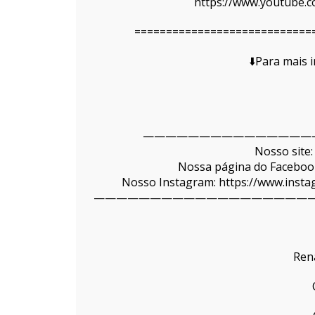
https://www.youtube.c
============================
⬇️Para mais 
———————————————
Nosso site:
Nossa página do Facebook
Nosso Instagram: https://www.ins
———————————————————
Ren