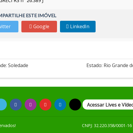
GRECI RS n° 26.389 J
PARTILHE ESTE IMÓVEL
itter
Google
LinkedIn
ade: Soledade
Estado: Rio Grande d
Acessar Lives e Víde
ervados!
CNPJ: 32.220.358/0001-16 -