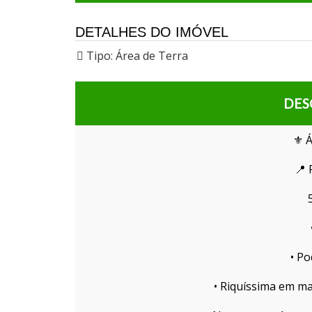
DETALHES DO IMÓVEL
Tipo:
Área de Terra
DES
⚜️ 
📍 
• Po
• Riquíssima em ma