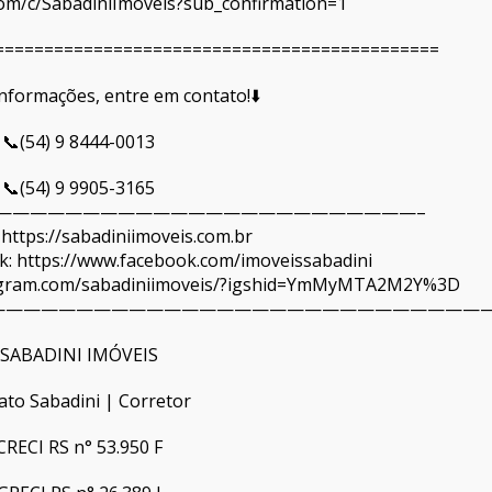
om/c/SabadiniImóveis?sub_confirmation=1
=============================================
informações, entre em contato!⬇️
📞(54) 9 8444-0013
📞(54) 9 9905-3165
————————————————————————–
 https://sabadiniimoveis.com.br
: https://www.facebook.com/imoveissabadini
tagram.com/sabadiniimoveis/?igshid=YmMyMTA2M2Y%3D
—————————————————————————————
SABADINI IMÓVEIS
ato Sabadini | Corretor
CRECI RS n° 53.950 F