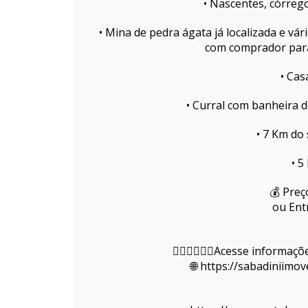
• Nascentes, córrego
• Mina de pedra ágata já localizada e vá
com comprador para
• Cas
• Curral com banheira d
• 7 Km do
• 5
💰 Preç
ou Ent
👇🏻👇🏻👇🏻Acesse informa
🌐 https://sabadiniimo